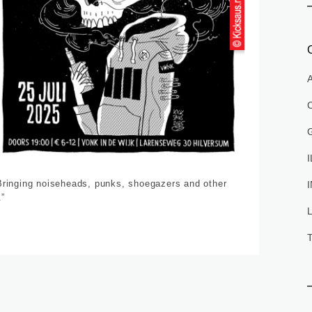
G
“Bringing noiseheads, punks, shoegazers and other
.”