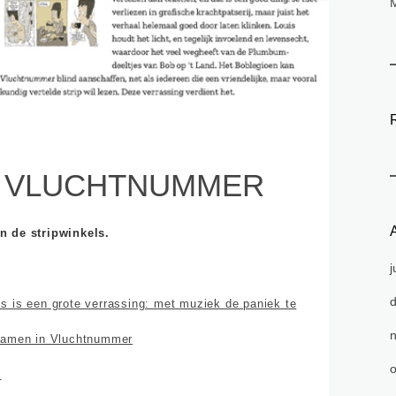
: VLUCHTNUMMER
A
n de stripwinkels.
j
s is een grote verrassing: met muziek de paniek te
 samen in Vluchtnummer
o
…