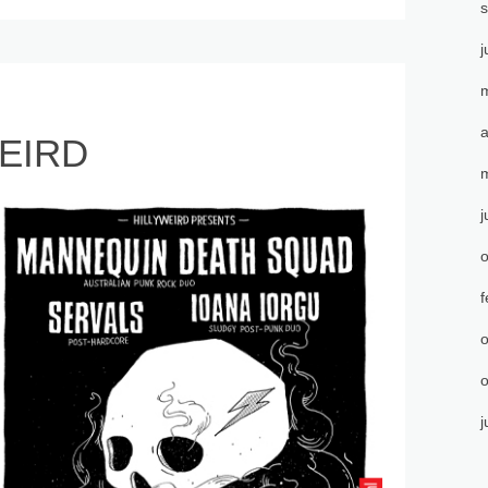
j
m
a
EIRD
m
j
o
f
o
o
j