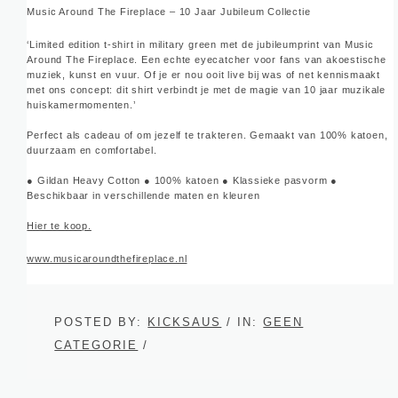
Music Around The Fireplace – 10 Jaar Jubileum Collectie
‘Limited edition t-shirt in military green met de jubileumprint van Music
Around The Fireplace. Een echte eyecatcher voor fans van akoestische
muziek, kunst en vuur. Of je er nou ooit live bij was of net kennismaakt
met ons concept: dit shirt verbindt je met de magie van 10 jaar muzikale
huiskamermomenten.’
Perfect als cadeau of om jezelf te trakteren. Gemaakt van 100% katoen,
duurzaam en comfortabel.
● Gildan Heavy Cotton ● 100% katoen ● Klassieke pasvorm ●
Beschikbaar in verschillende maten en kleuren
Hier te koop.
www.musicaroundthefireplace.nl
POSTED BY:
KICKSAUS
/ IN:
GEEN
CATEGORIE
/