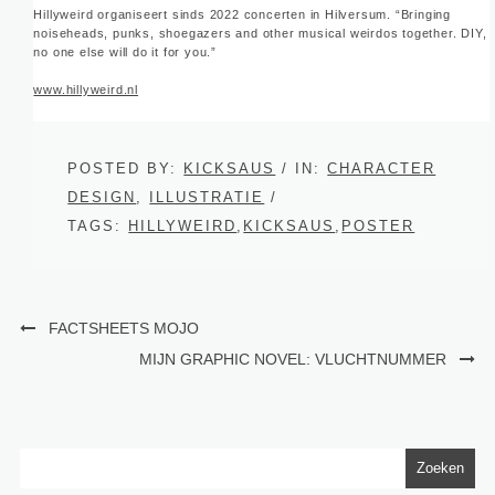
Hillyweird organiseert sinds 2022 concerten in Hilversum. “Bringing
noiseheads, punks, shoegazers and other musical weirdos together. DIY,
no one else will do it for you.”
www.hillyweird.nl
POSTED BY:
KICKSAUS
/ IN:
CHARACTER
DESIGN
,
ILLUSTRATIE
/
TAGS:
HILLYWEIRD
,
KICKSAUS
,
POSTER
FACTSHEETS MOJO
MIJN GRAPHIC NOVEL: VLUCHTNUMMER