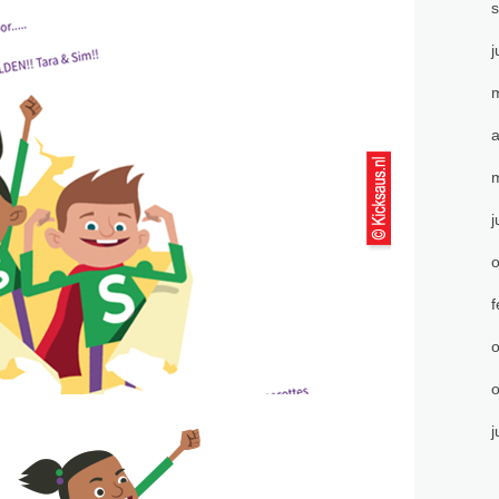
j
m
a
m
j
o
f
o
o
j