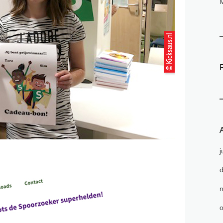
A
j
o